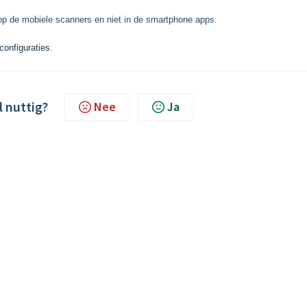
n op de mobiele scanners en
niet
in de smartphone apps.
configuraties
.
l nuttig?
Nee
Ja