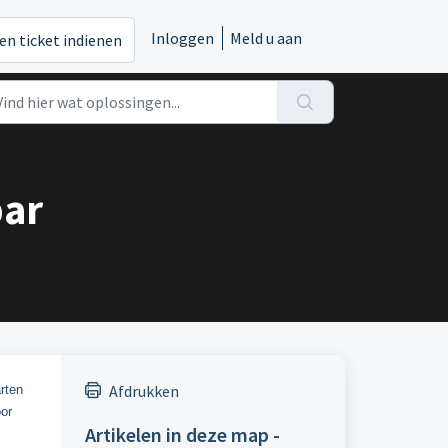
Inloggen
Meld u aan
en ticket indienen
bar
Afdrukken
rten
oor
Artikelen in deze map -