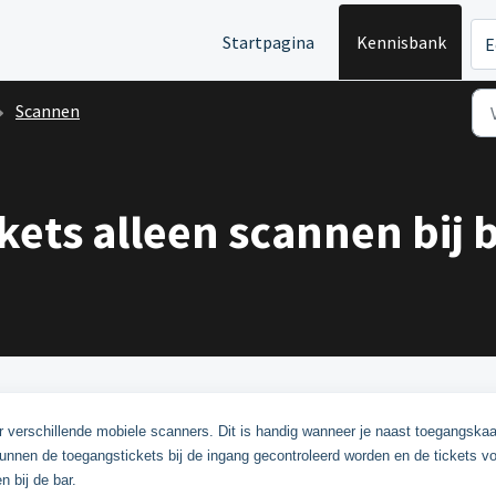
Startpagina
Kennisbank
E
Scannen
ets alleen scannen bij 
r verschillende mobiele scanners. Dit is handig wanneer je naast toegangskaa
unnen de toegangstickets bij de ingang gecontroleerd worden en de tickets v
 bij de bar.