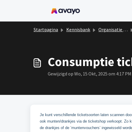
Doorgaan naar hoofdinhoud
Startpagina
Kennisbank
Organisatie event
Consumptie tick
Gewijzigd op Wo, 15 Okt, 2025 om 4:17 PM
Je kunt verschillende ticketsoorten laten scannen doo
ook munten/drankjes via de ticketshop verkoopt. Zo k
de drankjes of de ‘muntenvouchers’ ingewisseld worden