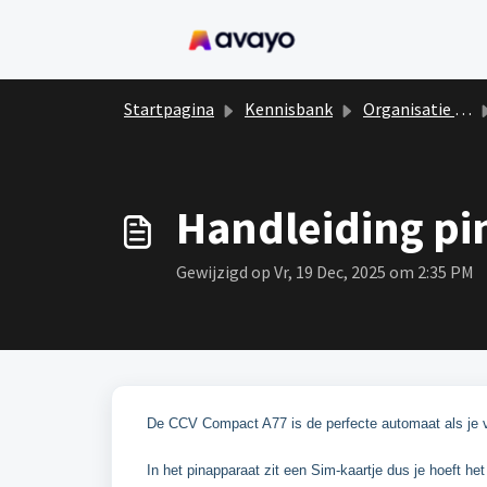
Doorgaan naar hoofdinhoud
Startpagina
Kennisbank
Organisatie event
Handleiding pi
Gewijzigd op Vr, 19 Dec, 2025 om 2:35 PM
De CCV Compact A77 is de perfecte automaat als je v
In het pinapparaat zit een Sim-kaartje dus je hoeft he