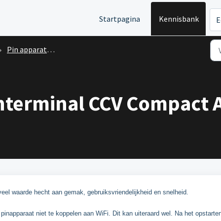
Startpagina
Kennisbank
E
Pin apparatuur
nterminal CCV Compact 
eel waarde hecht aan gemak, gebruiksvriendelijkheid en snelheid.
t pinapparaat niet te koppelen aan WiFi. Dit kan uiteraard wel. Na het opstarte